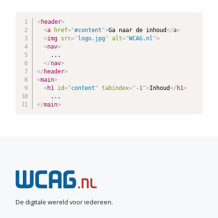
<
header​
>
<
a
href
=
"
#content
"
>
Ga naar de inhoud
</
​a​
>
<
img
src
=
"
logo.jpg
"
alt
=
"
WCAG.nl
"
>
<
nav​
>
    ...

</
​nav​
>
</
​header​
>
<
main​
>
<
h1
id
=
"
content
"
tabindex
=
"
-1
"
>
Inhoud
</
​h1​
>
</
​main​
>
N
e
e
De digitale wereld voor iedereen.