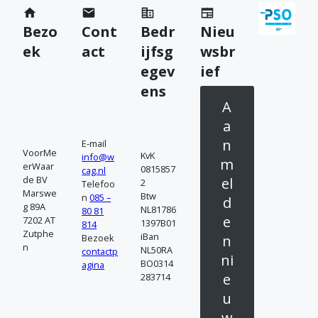
m
Bezo
Cont
Bedr
Nieu
c
ek
act
ijfsg
wsbr
o
egev
ief
n
ens
A
t
a
a
n
E-mail
VoorMe
KvK
info@w
c
m
erWaar
0815857
cag.nl
de BV
el
2
Telefoo
t
Marswe
Btw
n
085 –
d
g 89A
NL81786
80 81
o
e
7202 AT
1397B01
814
Zutphe
iBan
n
Bezoek
p
n
NL50RA
contactp
ni
BO0314
agina
e
283714
u
w