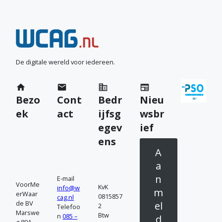
N
e
e
De digitale wereld voor iedereen.
m
Bezo
Cont
Bedr
Nieu
c
ek
act
ijfsg
wsbr
o
egev
ief
n
ens
A
t
a
a
n
E-mail
VoorMe
KvK
info@w
c
m
erWaar
0815857
cag.nl
de BV
el
2
Telefoo
t
Marswe
Btw
n
085 –
d