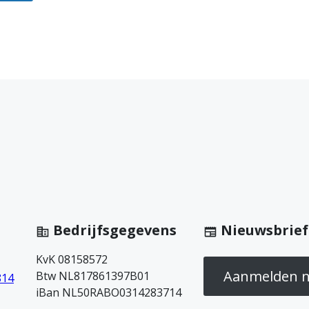
Bedrijfsgegevens
Nieuwsbrief
KvK 08158572
Aanmelden n
Btw NL817861397B01
814
iBan NL50RABO0314283714