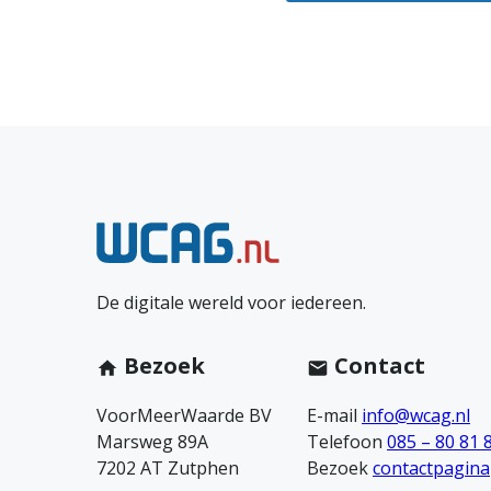
s
b
a
N
a
e
r
De digitale wereld voor iedereen.
e
m
Bezoek
Contact
h
c
VoorMeerWaarde BV
E-mail
info@wcag.nl
e
Marsweg 89A
Telefoon
085 – 80 81 
o
7202 AT Zutphen
Bezoek
contactpagina