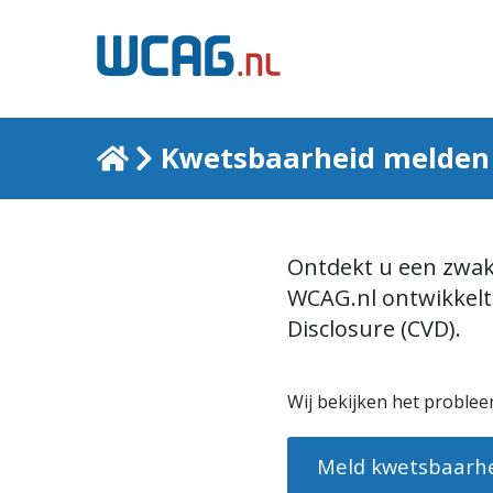
Home
Kwetsbaarheid melden
Ontdekt u een zwak
K
WCAG.nl ontwikkelt
Disclosure (CVD).
w
e
Wij bekijken het probleem
t
Meld kwetsbaarh