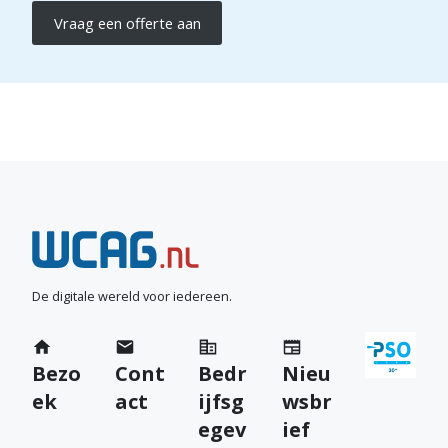
z
Vraag een offerte aan
e
l
f
j
N
e
e
e
De digitale wereld voor iedereen.
t
m
o
Bezo
Cont
Bedr
Nieu
c
ek
act
ijfsg
wsbr
e
o
egev
ief