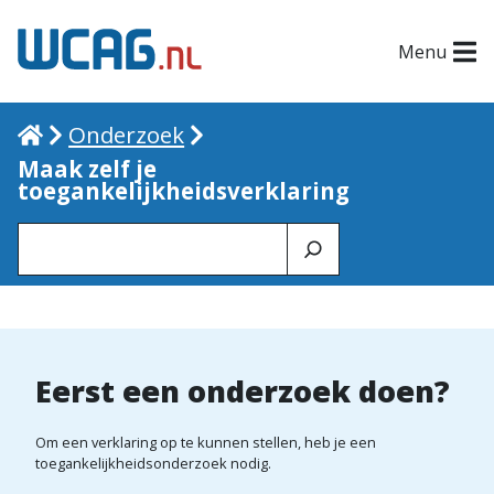
Menu
Home
Onderzoek
Maak zelf je
toegankelijkheidsverklaring
Zoeken
M
a
Eerst een onderzoek doen?
a
Om een verklaring op te kunnen stellen, heb je een
k
toegankelijkheidsonderzoek nodig.