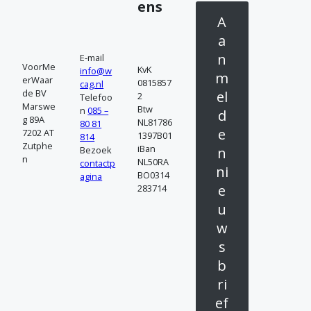
n
g
ens
A
t
a
a
a
n
E-mail
n
VoorMe
KvK
info@w
c
m
erWaar
0815857
cag.nl
de BV
el
2
Telefoo
k
t
Marswe
Btw
n
085 –
d
g 89A
NL81786
80 81
o
e
e
7202 AT
1397B01
814
Zutphe
iBan
n
Bezoek
p
n
NL50RA
contactp
l
ni
BO0314
agina
e
283714
i
u
w
j
s
b
k
ri
h
ef