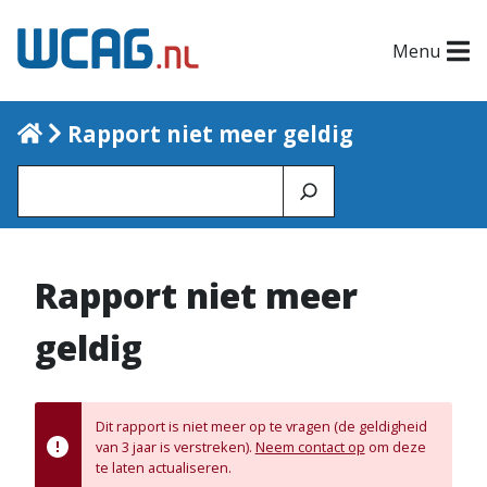
Menu
Home
Rapport niet meer geldig
Zoeken
Rapport niet meer
geldig
Dit rapport is niet meer op te vragen (de geldigheid
van 3 jaar is verstreken).
Neem contact op
om deze
te laten actualiseren.