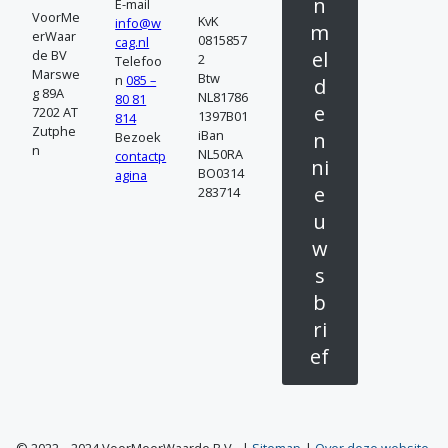
n
E-mail
VoorMe
KvK
info@w
c
m
erWaar
0815857
cag.nl
de BV
el
2
Telefoo
t
Marswe
Btw
n
085 –
d
g 89A
NL81786
80 81
o
e
7202 AT
1397B01
814
Zutphe
iBan
n
Bezoek
p
n
NL50RA
contactp
ni
BO0314
agina
e
283714
u
w
s
b
ri
ef