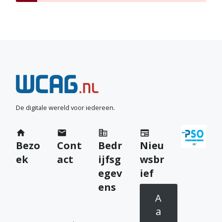
N
e
e
De digitale wereld voor iedereen.
m
Bezo
Cont
Bedr
Nieu
c
ek
act
ijfsg
wsbr
o
egev
ief
n
ens
A
t
a
a