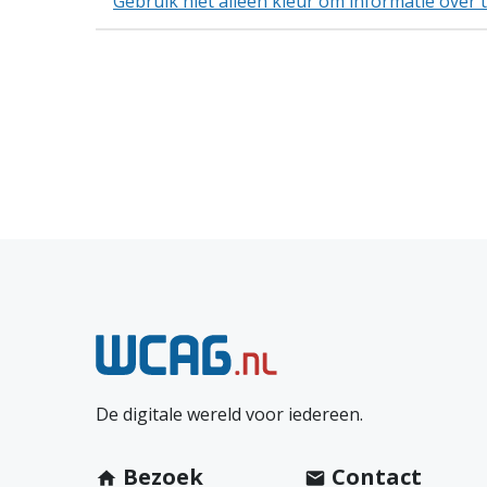
Gebruik niet alleen kleur om informatie over
N
e
De digitale wereld voor iedereen.
e
m
Bezoek
Contact