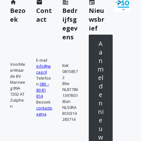
m
Bezo
Cont
Bedr
Nieu
c
ek
act
ijfsg
wsbr
o
egev
ief
n
ens
A
t
a
a
n
E-mail
VoorMe
KvK
info@w
c
m
erWaar
0815857
cag.nl
de BV
el
2
Telefoo
t
Marswe
Btw
n
085 –
d
g 89A
NL81786
80 81
o
e
7202 AT
1397B01
814
Zutphe
iBan
n
Bezoek
p
n
NL50RA
contactp
ni
BO0314
agina
e
283714
u
w