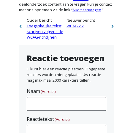
deelonderzoek content aan te vragen kun je contact
met ons opnemen via de link “
Audit aanvragen
.”
M
Ouder bericht
Nieuwer bericht
Toegankelijke tekst
WCAG 2.2
e
schrijven volgens de
WCAG-richtlijnen
e
r
Reactie toevoegen
w
U kunt hier een reactie plaatsen. Ongepaste
reacties worden niet geplaatst. Uw reactie
e
mag maximaal 2000 karakters tellen.
b
Naam
(Vereist)
l
o
Reactietekst
g
(Vereist)
b