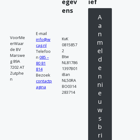
egev
ief
n
ens
A
t
a
a
n
E-mail
VoorMe
KvK
info@w
c
m
erWaar
0815857
cag.nl
de BV
el
2
Telefoo
t
Marswe
Btw
n
085 –
d
g 89A
NL81786
80 81
o
e
7202 AT
1397B01
814
Zutphe
iBan
n
Bezoek
p
n
NL50RA
contactp
ni
BO0314
agina
e
283714
u
w
s
b
ri