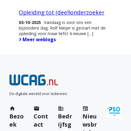
Opleiding tot (deel)onderzoeker
03-10-2025
Vandaag is voor ons een
bijzondere dag: Rolf Meijer is gestart met de
opleiding voor maar liefst 4 nieuwe […]
Meer weblogs
N
e
e
De digitale wereld voor iedereen.
m
Bezo
Cont
Bedr
Nieu
c
ek
act
ijfsg
wsbr
o