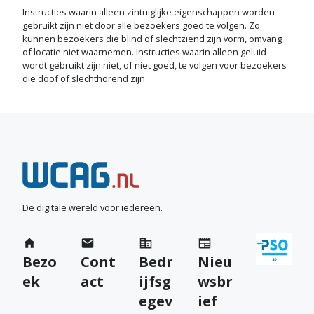
Instructies waarin alleen zintuiglijke eigenschappen worden
gebruikt zijn niet door alle bezoekers goed te volgen. Zo
kunnen bezoekers die blind of slechtziend zijn vorm, omvang
of locatie niet waarnemen. Instructies waarin alleen geluid
wordt gebruikt zijn niet, of niet goed, te volgen voor bezoekers
die doof of slechthorend zijn.
N
e
e
De digitale wereld voor iedereen.
m
Bezo
Cont
Bedr
Nieu
c
ek
act
ijfsg
wsbr
o
egev
ief