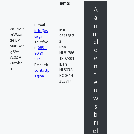
n
ens
A
t
a
a
n
E-mail
VoorMe
KvK
info@w
c
m
erWaar
0815857
cag.nl
de BV
el
2
Telefoo
t
Marswe
Btw
n
085 –
d
g 89A
NL81786
80 81
o
e
7202 AT
1397B01
814
Zutphe
iBan
n
Bezoek
p
n
NL50RA
contactp
ni
BO0314
agina
e
283714
u
w
s
b
ri
ef