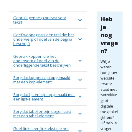
Gebruik genoeg contrast voor
Heb
tekst
je
nog
Geef webpagina’s een titel die het
onderwerp of doel van de pagina
vrage
beschrijft
n?
Gebruik koppen die het
onderwerp of doel van de
Wil je
onderliggende tekst beschrijven
weten
hoe jouw
Zorg dat koppen zijn opgemaakt
website
met een kop-element
ervoor
staat met
Zorg dat lijsten zijn opgemaakt met
betrekkin
een lijst-element
g tot
digitale
Zorg dat tabellen zijn opgemaakt
toegankel
met een tabel-element
ijkheid?
Of heb je
Geef links een linktekst die het
vragen