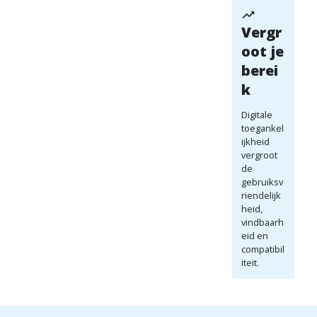
Vergr
oot je
berei
k
Digitale
toegankel
ijkheid
vergroot
de
gebruiksv
riendelijk
heid,
vindbaarh
eid en
compatibil
iteit.