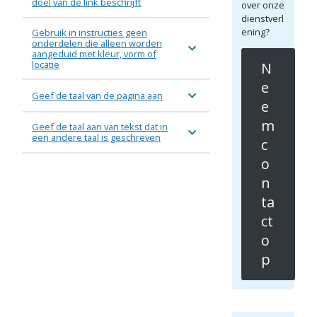
doel van de link beschrijft
over onze
dienstverl
ening?
Gebruik in instructies geen
onderdelen die alleen worden
aangeduid met kleur, vorm of
locatie
N
e
Geef de taal van de pagina aan
e
m
Geef de taal aan van tekst dat in
een andere taal is geschreven
c
o
n
ta
ct
o
p