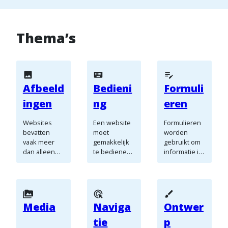
Thema’s
Afbeeld
Bedieni
Formuli
ingen
ng
eren
Websites
Een website
Formulieren
bevatten
moet
worden
vaak meer
gemakkelijk
gebruikt om
dan alleen
te bedienen
informatie in
tekst, zoals
zijn voor
te vullen of
foto’s,
iedereen.
te
pictogramme
Veel mensen
verzamelen.
n en andere
gebruiken
Om
afbeeldingen
een muis en
formulieren
Media
Naviga
Ontwer
. Om deze
toetsenbord,
toegankelijk
afbeeldingen
maar niet
te maken,
tie
p