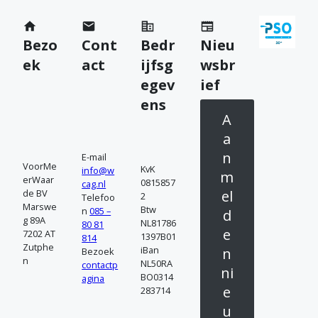
m
Bezo
Cont
Bedr
Nieu
c
ek
act
ijfsg
wsbr
o
egev
ief
n
ens
A
t
a
a
n
E-mail
VoorMe
KvK
info@w
c
m
erWaar
0815857
cag.nl
de BV
el
2
Telefoo
t
Marswe
Btw
n
085 –
d
g 89A
NL81786
80 81
o
e
7202 AT
1397B01
814
Zutphe
iBan
n
Bezoek
p
n
NL50RA
contactp
ni
BO0314
agina
e
283714
u