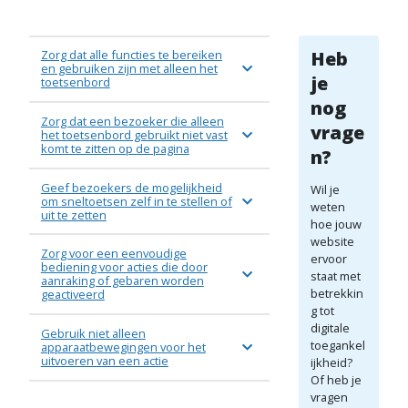
Zorg dat alle functies te bereiken
Heb
en gebruiken zijn met alleen het
je
toetsenbord
nog
Zorg dat een bezoeker die alleen
vrage
het toetsenbord gebruikt niet vast
komt te zitten op de pagina
n?
Geef bezoekers de mogelijkheid
Wil je
om sneltoetsen zelf in te stellen of
weten
uit te zetten
hoe jouw
website
Zorg voor een eenvoudige
ervoor
bediening voor acties die door
staat met
aanraking of gebaren worden
betrekkin
geactiveerd
g tot
digitale
Gebruik niet alleen
toegankel
apparaatbewegingen voor het
uitvoeren van een actie
ijkheid?
Of heb je
vragen