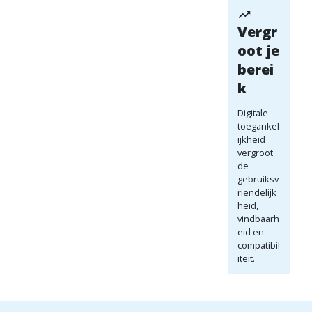
Vergr
oot je
berei
k
Digitale
toegankel
ijkheid
vergroot
de
gebruiksv
riendelijk
heid,
vindbaarh
eid en
compatibil
iteit.