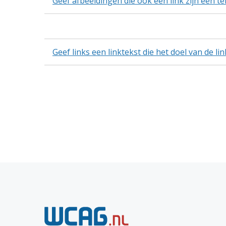
Geef afbeeldingen die ook een link zijn een tek
Geef links een linktekst die het doel van de lin
N