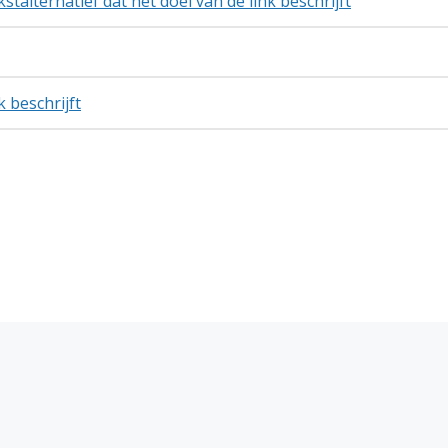
stalternatief dat het doel van de link beschrijft
k beschrijft